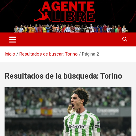
Saltar
al
contenido
La nueva generación del periodismo deportivo.
Agente Libre Digital
Inicio
Resultados de buscar: Torino
Página 2
Resultados de la búsqueda:
Torino