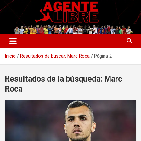
Saltar
al
contenido
La nueva generación del periodismo deportivo.
Agente Libre Digital
Inicio
Resultados de buscar: Marc Roca
Página 2
Resultados de la búsqueda:
Marc
Roca