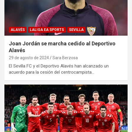
ALAVÉS
LALIGA EA SPORTS
SEVILLA
Joan Jordán se marcha cedido al Deportivo
Alavés
29 de agosto de 2024
Sara Berzosa
El Sevilla FC y el Deportivo Alavés han alcanzado un
acuerdo para la cesión del centrocampista…