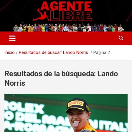
Saltar
al
contenido
La nueva generación del periodismo deportivo.
Agente Libre Digital
Inicio
Resultados de buscar: Lando Norris
Página 2
Resultados de la búsqueda:
Lando
Norris