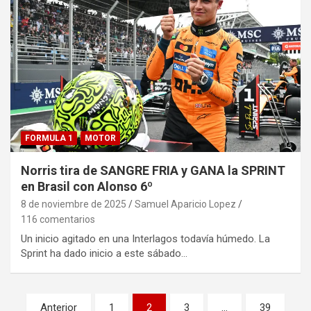
FORMULA 1
MOTOR
Norris tira de SANGRE FRIA y GANA la SPRINT
en Brasil con Alonso 6º
8 de noviembre de 2025
Samuel Aparicio Lopez
116 comentarios
Un inicio agitado en una Interlagos todavía húmedo. La
Sprint ha dado inicio a este sábado…
Paginación
Anterior
1
2
3
…
39