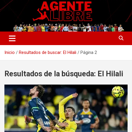
Saltar
al
contenido
La nueva generación del periodismo deportivo.
Agente Libre Digital
Inicio
Resultados de buscar: El Hilali
Página 2
Resultados de la búsqueda:
El Hilali