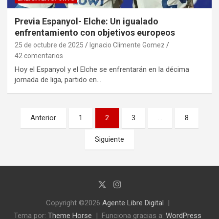
Previa Espanyol- Elche: Un igualado
enfrentamiento con objetivos europeos
25 de octubre de 2025
Ignacio Climente Gomez
42 comentarios
Hoy el Espanyol y el Elche se enfrentarán en la décima
jornada de liga, partido en…
Paginación
Anterior
1
2
3
…
8
de
Siguiente
entradas
Copyright ©2026
Agente Libre Digital
Tema por:
Theme Horse
Funciona gracias a:
WordPress