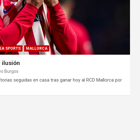
 EA SPORTS
MALLORCA
 ilusión
o Burgos
orias seguidas en casa tras ganar hoy al RCD Mallorca por