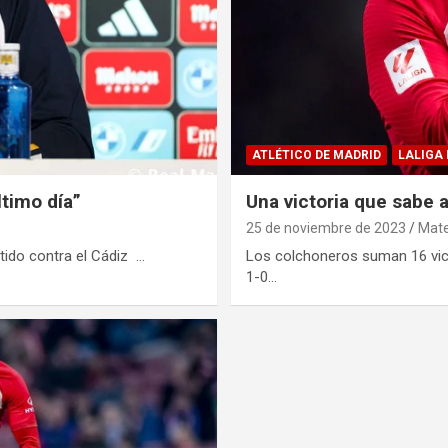
ATLÉTICO DE MADRID
LALIGA
ltimo día”
Una victoria que sabe a
25 de noviembre de 2023
Mate
rtido contra el Cádiz …
Los colchoneros suman 16 vict
1-0…