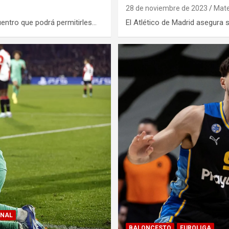
28 de noviembre de 2023
Mate
entro que podrá permitirles…
El Atlético de Madrid asegura
ONAL
BALONCESTO
EUROLIGA