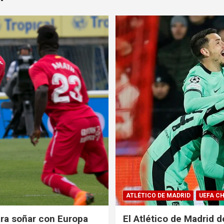
ATLÉTICO DE MADRID
UEFA C
ara soñar con Europa
El Atlético de Madrid d