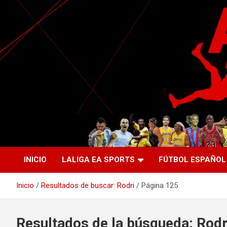
Saltar
al
contenido
La nueva generación del periodismo deportivo.
Agente Libre Digital
INICIO
LALIGA EA SPORTS
FÚTBOL ESPAÑOL
Inicio
Resultados de buscar: Rodri
Página 125
Resultados de la búsqueda:
Rodr