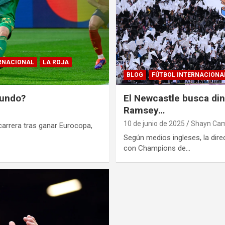
ERNACIONAL
LA ROJA
BLOG
FÚTBOL INTERNACIONA
mundo?
El Newcastle busca din
Ramsey…
10 de junio de 2025
Shayn Ca
arrera tras ganar Eurocopa,
Según medios ingleses, la dire
con Champions de…