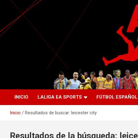
Saltar
al
contenido
La nueva generación del periodismo deportivo.
Agente Libre Digital
INICIO
LALIGA EA SPORTS
FÚTBOL ESPAÑOL
Inicio
Resultados de buscar: leicester city
Resultados de la búsqueda:
leice