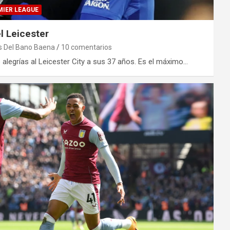
MIER LEAGUE
l Leicester
 Del Bano Baena
10 comentarios
o alegrías al Leicester City a sus 37 años. Es el máximo…