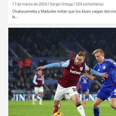
17 de marzo de 2024
Sergio Ortega
524 comentarios
Chukwuemeka y Madueke evitan que los blues caigan derrotad
la…