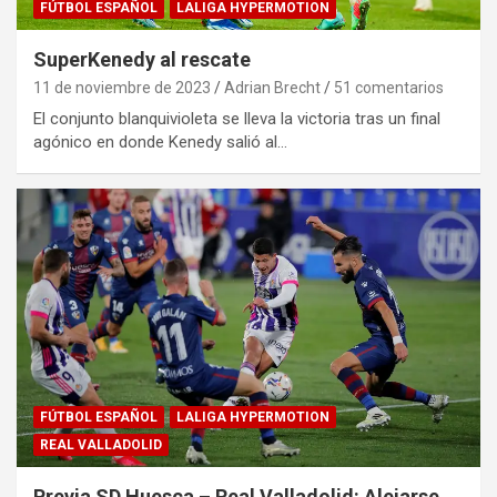
FÚTBOL ESPAÑOL
LALIGA HYPERMOTION
SuperKenedy al rescate
11 de noviembre de 2023
Adrian Brecht
51 comentarios
El conjunto blanquivioleta se lleva la victoria tras un final
agónico en donde Kenedy salió al…
FÚTBOL ESPAÑOL
LALIGA HYPERMOTION
REAL VALLADOLID
Previa SD Huesca – Real Valladolid: Alejarse