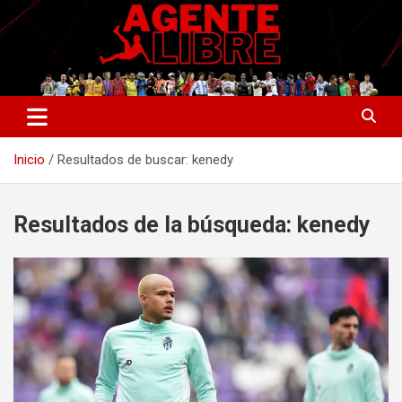
Saltar
al
contenido
La nueva generación del periodismo deportivo.
Agente Libre Digital
Inicio
Resultados de buscar: kenedy
Resultados de la búsqueda:
kenedy