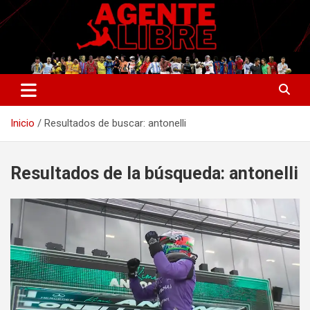
Saltar
al
contenido
La nueva generación del periodismo deportivo.
Agente Libre Digital
Inicio
Resultados de buscar: antonelli
Resultados de la búsqueda:
antonelli