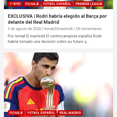
1ª RFEF
FICHAJE
FÚTBOL ESPAÑOL
PREMIER LEAGUE
EXCLUSIVA | Rodri habría elegido al Barça por
delante del Real Madrid
5 de agosto de 2026
Ismail Elmachrafi
24 comentarios
Por Ismail El machrafi El centrocampista español Rodri
habría tomado una decisión sobre su futuro y,…
FICHAJE
FÚTBOL ESPAÑOL
REAL MADRID