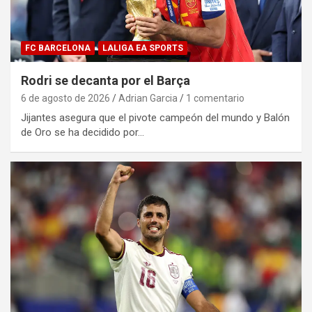
FC BARCELONA
LALIGA EA SPORTS
Rodri se decanta por el Barça
6 de agosto de 2026
Adrian Garcia
1 comentario
Jijantes asegura que el pivote campeón del mundo y Balón
de Oro se ha decidido por…