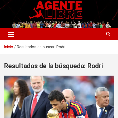
Saltar
al
contenido
La nueva generación del periodismo deportivo.
Agente Libre Digital
Inicio
Resultados de buscar: Rodri
Resultados de la búsqueda:
Rodri