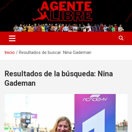
Saltar
al
contenido
La nueva generación del periodismo deportivo.
Agente Libre Digital
Inicio
Resultados de buscar: Nina Gademan
Resultados de la búsqueda:
Nina
Gademan