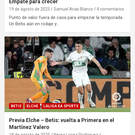
Empate para crecer
19 de agosto de 2025
Samuel Arias Blanco
4 comentarios
Punto de valor fuera de casa para empezar la temporada.
Un Betis aún en rodaje y…
BETIS
ELCHE
LALIGA EA SPORTS
Previa Elche – Betis: vuelta a Primera en el
Martínez Valero
18 de agosto de 2025
Nerea Lopez Rodriguez