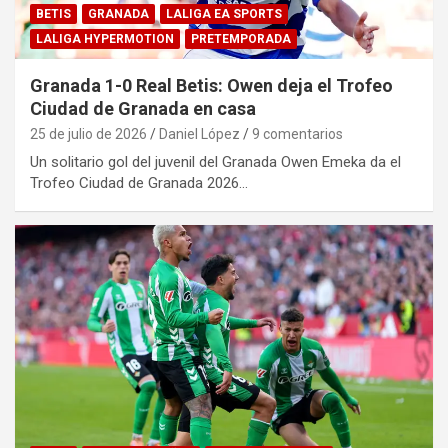
BETIS
GRANADA
LALIGA EA SPORTS
LALIGA HYPERMOTION
PRETEMPORADA
Granada 1-0 Real Betis: Owen deja el Trofeo
Ciudad de Granada en casa
25 de julio de 2026
Daniel López
9 comentarios
Un solitario gol del juvenil del Granada Owen Emeka da el
Trofeo Ciudad de Granada 2026…