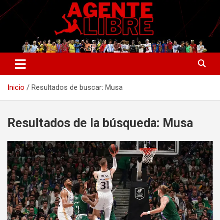
Saltar
al
contenido
La nueva generación del periodismo deportivo.
Agente Libre Digital
Inicio
Resultados de buscar: Musa
Resultados de la búsqueda:
Musa