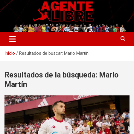
Saltar
al
contenido
La nueva generación del periodismo deportivo.
Agente Libre Digital
Inicio
Resultados de buscar: Mario Martín
Resultados de la búsqueda:
Mario
Martín