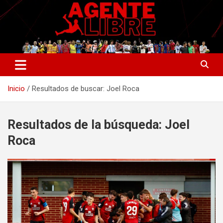
Saltar
al
contenido
La nueva generación del periodismo deportivo.
Agente Libre Digital
Inicio
Resultados de buscar: Joel Roca
Resultados de la búsqueda:
Joel
Roca