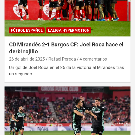
FÚTBOL ESPAÑOL
LALIGA HYPERMOTION
CD Mirandés 2-1 Burgos CF: Joel Roca hace el
derbi rojillo
26 de abril de 2025
Rafael Pereda
4 comentarios
Un gol de Joel Roca en el 85 da la victoria al Mirandés tras
un segundo…