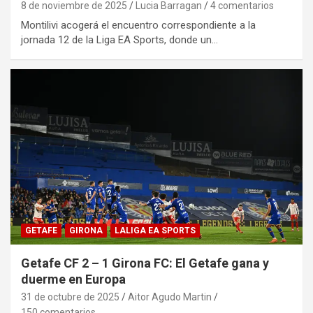
8 de noviembre de 2025
Lucia Barragan
4 comentarios
Montilivi acogerá el encuentro correspondiente a la
jornada 12 de la Liga EA Sports, donde un…
GETAFE
GIRONA
LALIGA EA SPORTS
Getafe CF 2 – 1 Girona FC: El Getafe gana y
duerme en Europa
31 de octubre de 2025
Aitor Agudo Martin
150 comentarios