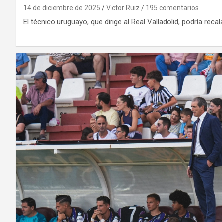
14 de diciembre de 2025
Victor Ruiz
195 comentarios
El técnico uruguayo, que dirige al Real Valladolid, podría recal