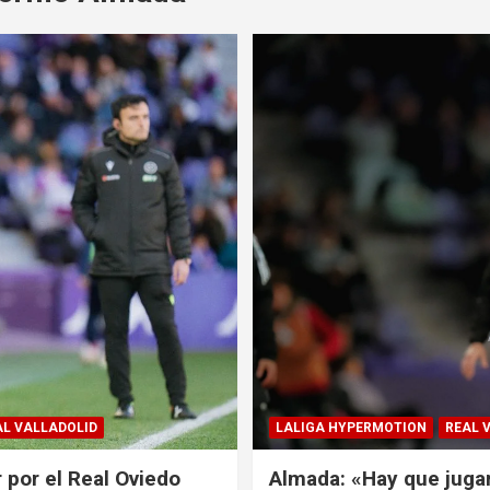
AL VALLADOLID
LALIGA HYPERMOTION
REAL 
 por el Real Oviedo
Almada: «Hay que jugar