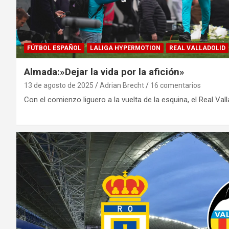
FÚTBOL ESPAÑOL
LALIGA HYPERMOTION
REAL VALLADOLID
Almada:»Dejar la vida por la afición»
13 de agosto de 2025
Adrian Brecht
16 comentarios
Con el comienzo liguero a la vuelta de la esquina, el Real Val