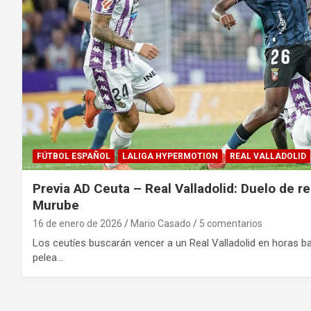
FÚTBOL ESPAÑOL
LALIGA HYPERMOTION
REAL VALLADOLID
Previa AD Ceuta – Real Valladolid: Duelo de r
Murube
16 de enero de 2026
Mario Casado
5 comentarios
Los ceutíes buscarán vencer a un Real Valladolid en horas ba
pelea…
Paginación