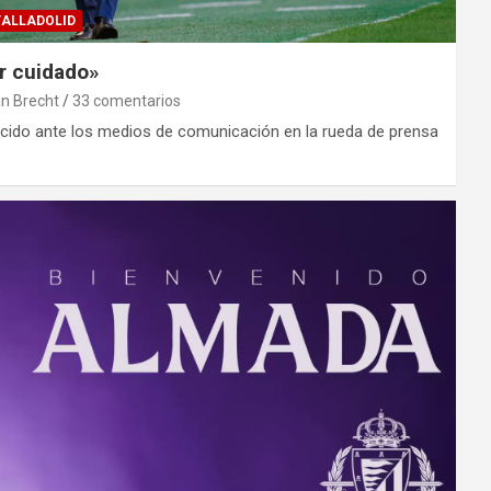
VALLADOLID
r cuidado»
an Brecht
33 comentarios
ido ante los medios de comunicación en la rueda de prensa