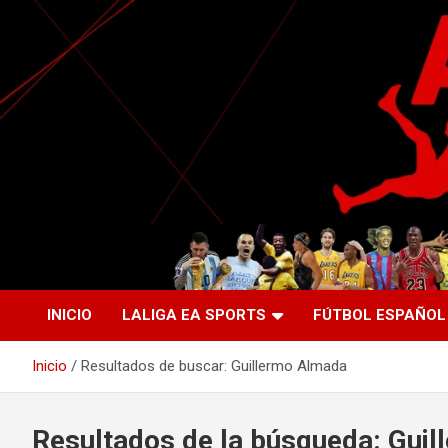
Saltar
al
contenido
La nueva generación del periodismo deportivo.
Agente Libre Digital
INICIO
LALIGA EA SPORTS
FÚTBOL ESPAÑOL
Inicio
Resultados de buscar: Guillermo Almada
Resultados de la búsqueda:
Guil