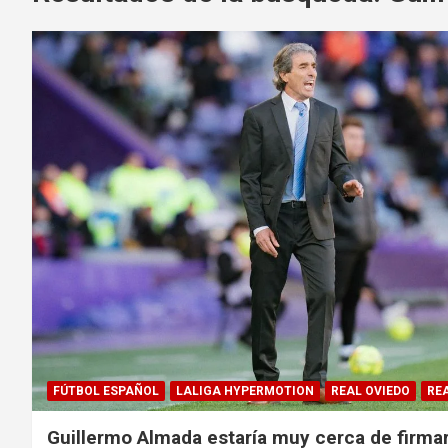
FÚTBOL ESPAÑOL
LALIGA HYPERMOTION
REAL OVIEDO
RE
Guillermo Almada estaría muy cerca de firmar