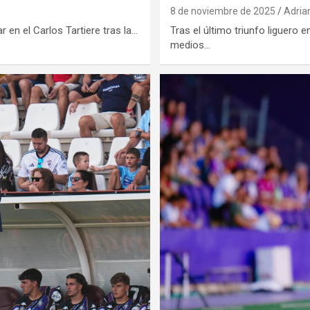
8 de noviembre de 2025
Adria
ar en el Carlos Tartiere tras la…
Tras el último triunfo liguero 
medios…