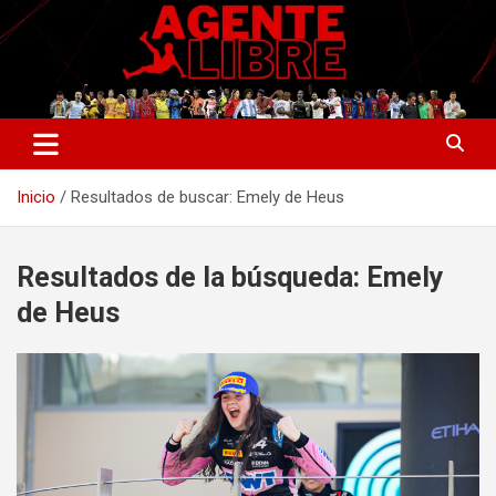
Saltar
al
contenido
La nueva generación del periodismo deportivo.
Agente Libre Digital
Inicio
Resultados de buscar: Emely de Heus
Resultados de la búsqueda:
Emely
de Heus