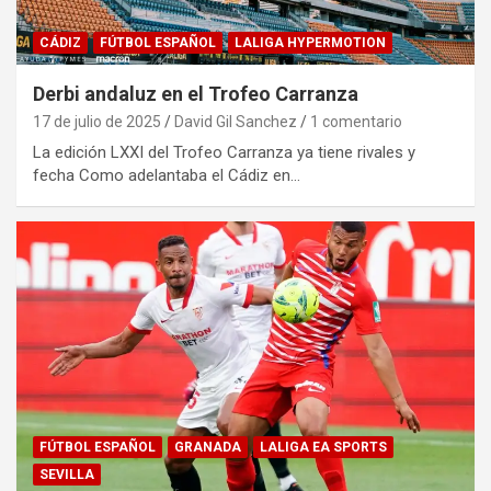
CÁDIZ
FÚTBOL ESPAÑOL
LALIGA HYPERMOTION
Derbi andaluz en el Trofeo Carranza
17 de julio de 2025
David Gil Sanchez
1 comentario
La edición LXXI del Trofeo Carranza ya tiene rivales y
fecha Como adelantaba el Cádiz en…
FÚTBOL ESPAÑOL
GRANADA
LALIGA EA SPORTS
SEVILLA