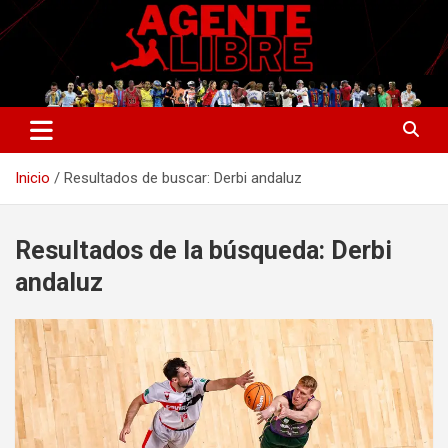
Saltar
al
contenido
La nueva generación del periodismo deportivo.
Agente Libre Digital
Inicio
Resultados de buscar: Derbi andaluz
Resultados de la búsqueda:
Derbi
andaluz