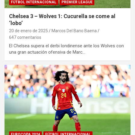
FÚTBOL INTERNACIONAL
PREMIER LEAGUE
Chelsea 3 – Wolves 1: Cucurella se come al
‘lobo’
20 de enero de 2025
Marcos Del Bano Baena
647 comentarios
El Chelsea supera el derbi londinense ante los Wolves con
una gran actuación ofensiva de Marc…
EUROCOPA 2024
FÚTBOL INTERNACIONAL