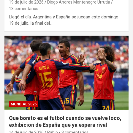
19 de julio de 2026
Diego Andres Montenegro Urrutia
13 comentarios
Llegó el día. Argentina y España se juegan este domingo
19 de julio, la final del…
MUNDIAL 2026
Que bonito es el futbol cuando se vuelve loco,
exhibicion de España que ya espera rival
14 de julio de 2026
Pablo
8 comentarios