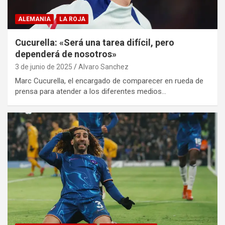
ALEMANIA
LA ROJA
Cucurella: «Será una tarea difícil, pero
dependerá de nosotros»
3 de junio de 2025
Alvaro Sanchez
Marc Cucurella, el encargado de comparecer en rueda de
prensa para atender a los diferentes medios…