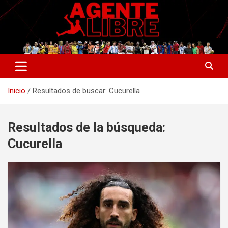
Saltar
al
contenido
La nueva generación del periodismo deportivo.
Agente Libre Digital
Inicio
Resultados de buscar: Cucurella
Resultados de la búsqueda:
Cucurella