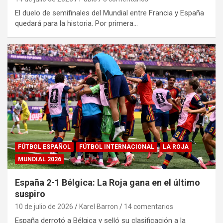
El duelo de semifinales del Mundial entre Francia y España
quedará para la historia. Por primera…
FÚTBOL ESPAÑOL
FÚTBOL INTERNACIONAL
LA ROJA
MUNDIAL 2026
España 2-1 Bélgica: La Roja gana en el último
suspiro
10 de julio de 2026
Karel Barron
14 comentarios
España derrotó a Bélgica y selló su clasificación a la