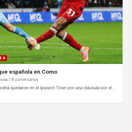
E A
aque española en Como
esias
8 comentarios
odría quedarse en el Ipswich Town por una cláusula por el…