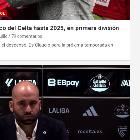
ÑOL
co del Celta hasta 2025, en primera división
uillo
79 comentarios
 el descenso. Es Claudio para la próxima temporada en
…