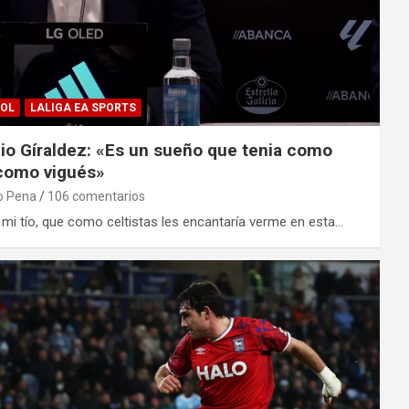
ÑOL
LALIGA EA SPORTS
io Gíraldez: «Es un sueño que tenia como
 como vigués»
o Pena
106 comentarios
mi tío, que como celtistas les encantaría verme en esta…