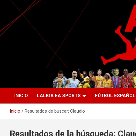
Saltar
al
contenido
La nueva generación del periodismo deportivo.
Agente Libre Digital
INICIO
LALIGA EA SPORTS
FÚTBOL ESPAÑOL
Inicio
Resultados de buscar: Claudio
Resultados de la búsqueda:
Clau