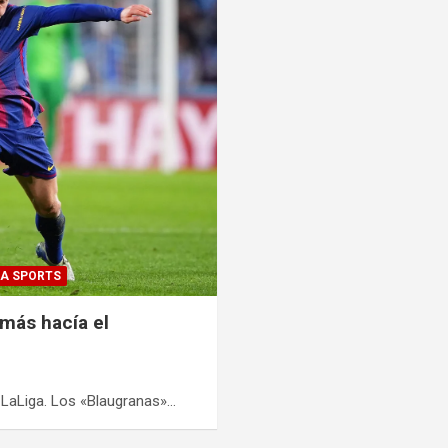
EA SPORTS
 más hacía el
e LaLiga. Los «Blaugranas»…