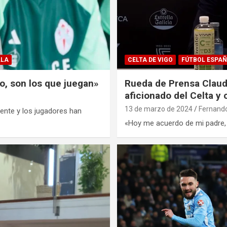
LLA
CELTA DE VIGO
FÚTBOL ESPA
o, son los que juegan»
Rueda de Prensa Claud
aficionado del Celta y
13 de marzo de 2024
Fernand
iente y los jugadores han
«Hoy me acuerdo de mi padre, 