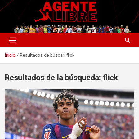
Saltar
al
contenido
La nueva generación del periodismo deportivo.
Agente Libre Digital
Inicio
Resultados de buscar: flick
Resultados de la búsqueda:
flick